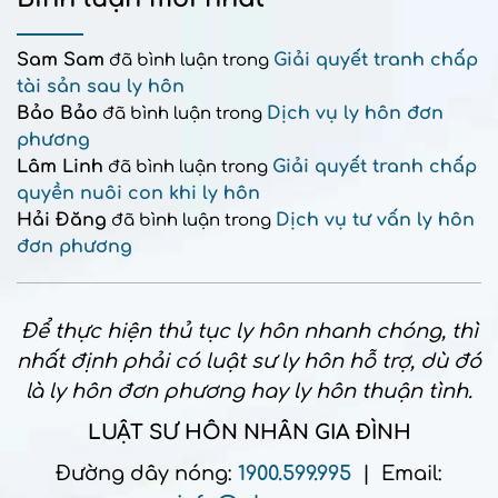
Sam Sam
Giải quyết tranh chấp
đã bình luận trong
tài sản sau ly hôn
Bảo Bảo
Dịch vụ ly hôn đơn
đã bình luận trong
phương
Lâm Linh
Giải quyết tranh chấp
đã bình luận trong
quyền nuôi con khi ly hôn
Hải Đăng
Dịch vụ tư vấn ly hôn
đã bình luận trong
đơn phương
Để thực hiện thủ tục ly hôn nhanh chóng, thì
nhất định phải có luật sư ly hôn hỗ trợ, dù đó
là ly hôn đơn phương hay ly hôn thuận tình.
LUẬT SƯ HÔN NHÂN GIA ĐÌNH
Đường dây nóng:
1900.599.995
| Email: