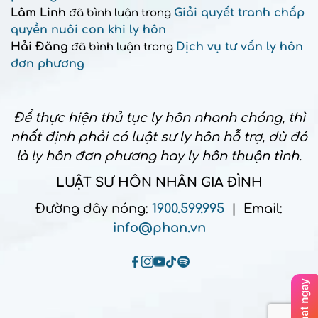
Lâm Linh
Giải quyết tranh chấp
đã bình luận trong
quyền nuôi con khi ly hôn
Hải Đăng
Dịch vụ tư vấn ly hôn
đã bình luận trong
đơn phương
Để thực hiện thủ tục ly hôn nhanh chóng, thì
nhất định phải có luật sư ly hôn hỗ trợ, dù đó
là ly hôn đơn phương hay ly hôn thuận tình.
LUẬT SƯ HÔN NHÂN GIA ĐÌNH
Đường dây nóng:
1900.599.995
| Email:
info@phan.vn