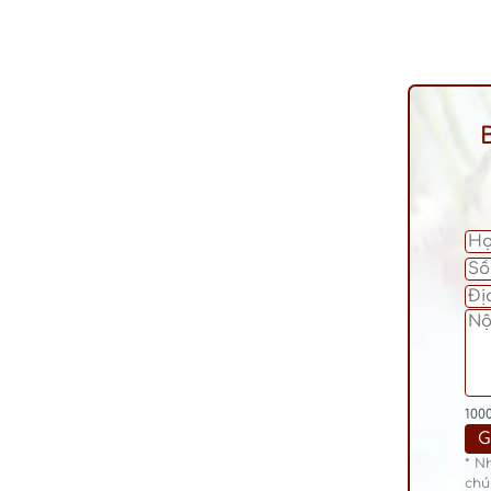
100
* N
chú