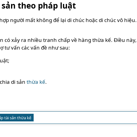
i sản theo pháp luật
ợp người mất không để lại di chúc hoặc di chúc vô hiệu
vẫn có xảy ra nhiều tranh chấp về hàng thừa kế. Điều n
ợ tư vấn các vấn đề như sau:
uật;
;
chia di sản
thừa kế
.
p tài sản thừa kế