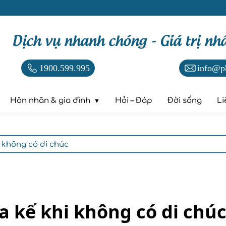
Dịch vụ nhanh chóng - Giá trị nh
1900.599.995
info@p
Hôn nhân & gia đình
Hỏi – Đáp
Đời sống
Li
i không có di chúc
a kế khi không có di chú