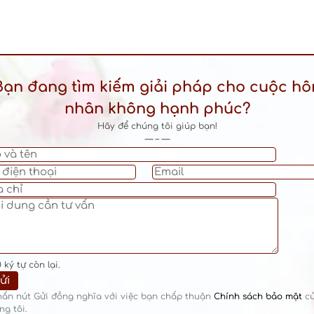
Bạn đang tìm kiếm giải pháp cho cuộc hô
nhân không hạnh phúc?
Hãy để chúng tôi giúp bạn!
— – —
0
ký tự còn lại.
hấn nút Gửi đồng nghĩa với việc bạn chấp thuận
Chính sách bảo mật
c
ng tôi.