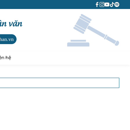
ân văn
han.vn
ên hệ
c