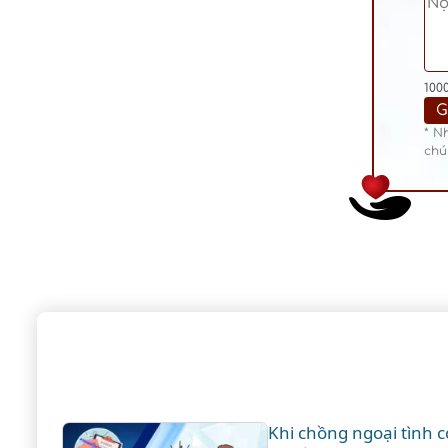
100
* N
chú
Khi chồng ngoại tình c