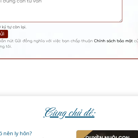
0
ký tự còn lại.
hấn nút Gửi đồng nghĩa với việc bạn chấp thuận
Chính sách bảo mật
c
ng tôi.
Cùng chủ đề:
ó nên ly hôn?