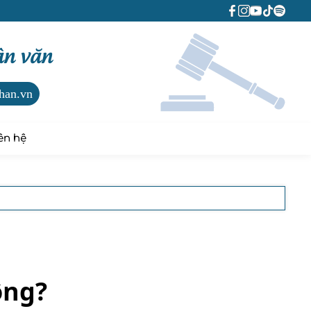
ân văn
han.vn
ên hệ
ông?