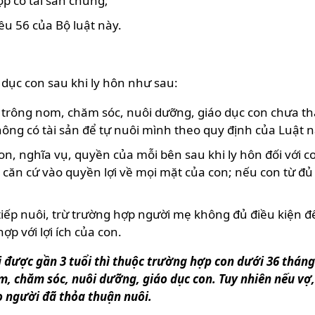
ợp có tài sản chung;
u 56 của Bộ luật này.
 dục con sau khi ly hôn như sau:
ụ trông nom, chăm sóc, nuôi dưỡng, giáo dục con chưa t
ng có tài sản để tự nuôi mình theo quy định của Luật này
con, nghĩa vụ, quyền của mỗi bên sau khi ly hôn đối với 
 căn cứ vào quyền lợi về mọi mặt của con; nếu con từ đủ
tiếp nuôi, trừ trường hợp người mẹ không đủ điều kiện đ
p với lợi ích của con.
 được gần 3 tuổi thì thuộc trường hợp con dưới 36 tháng
, chăm sóc, nuôi dưỡng, giáo dục con. Tuy nhiên nếu vợ,
o người đã thỏa thuận nuôi.