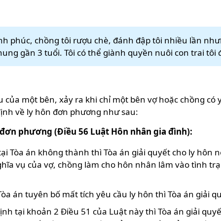
 phúc, chồng tôi rượu chè, đánh đập tôi nhiều lần nhưng
ung gần 3 tuổi. Tôi có thể giành quyền nuôi con trai tôi
u của một bên, xảy ra khi chỉ một bên vợ hoặc chồng c
ịnh về ly hôn đơn phương như sau:
n đơn phương (Điều 56 Luật Hôn nhân gia đình):
ại Tòa án không thành thì Tòa án giải quyết cho ly hôn n
hĩa vụ của vợ, chồng làm cho hôn nhân lâm vào tình trạ
a án tuyên bố mất tích yêu cầu ly hôn thì Tòa án giải qu
nh tại khoản 2 Điều 51 của Luật này thì Tòa án giải quyế