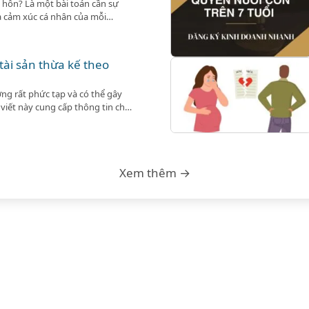
y hôn? Là một bài toán cần sự
và cảm xúc cá nhân của mỗi
tài sản thừa kế theo
ờng rất phức tạp và có thể gây
viết này cung cấp thông tin chi
 đề này.
Xem thêm →