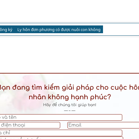
ông ký
Ly hôn đơn phương có được nuôi con không
Bạn đang tìm kiếm giải pháp cho cuộc hô
nhân không hạnh phúc?
Hãy để chúng tôi giúp bạn!
— – —