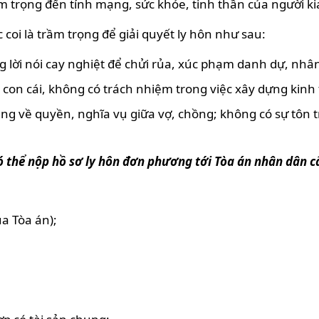
 trọng đến tính mạng, sức khỏe, tinh thần của người ki
oi là trầm trọng để giải quyết ly hôn như sau:
 lời nói cay nghiệt để chửi rủa, xúc phạm danh dự, nhâ
on cái, không có trách nhiệm trong việc xây dựng kinh t
g về quyền, nghĩa vụ giữa vợ, chồng; không có sự tôn t
ó thể nộp hồ sơ ly hôn đơn phương tới Tòa án nhân dân c
a Tòa án);