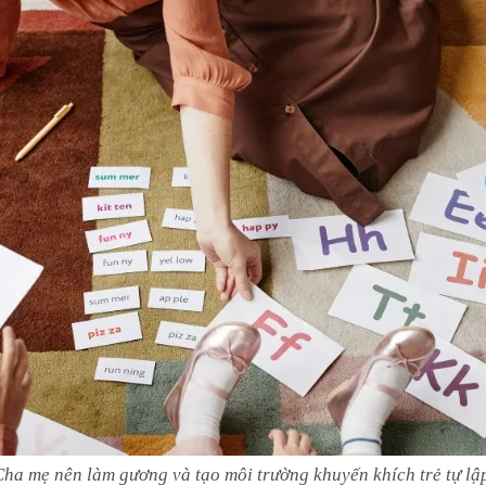
ha mẹ nên làm gương và tạo môi trường khuyến khích trẻ tự lậ