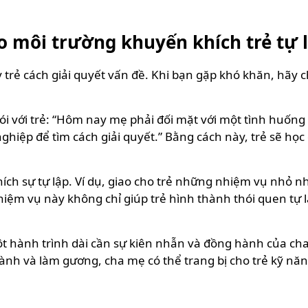
o môi trường khuyến khích trẻ tự 
trẻ cách giải quyết vấn đề. Khi bạn gặp khó khăn, hãy c
i với trẻ: “Hôm nay mẹ phải đối mặt với một tình huống k
hiệp để tìm cách giải quyết.” Bằng cách này, trẻ sẽ học 
ch sự tự lập. Ví dụ, giao cho trẻ những nhiệm vụ nhỏ nh
hiệm vụ này không chỉ giúp trẻ hình thành thói quen tự 
ột hành trình dài cần sự kiên nhẫn và đồng hành của ch
 hành và làm gương, cha mẹ có thể trang bị cho trẻ kỹ nă