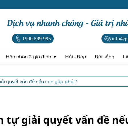
Dịch vụ nhanh chóng - Giá trị nh
1900.599.995
info@p
Hôn nhân & gia đình
Hỏi – Đáp
Đời sống
Li
iải quyết vấn đề nếu con gặp phải?
 tự giải quyết vấn đề nế