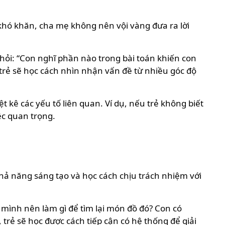
p khó khăn, cha mẹ không nên vội vàng đưa ra lời
y hỏi: “Con nghĩ phần nào trong bài toán khiến con
trẻ sẽ học cách nhìn nhận vấn đề từ nhiều góc độ
t kê các yếu tố liên quan. Ví dụ, nếu trẻ không biết
ệc quan trọng.
khả năng sáng tạo và học cách chịu trách nhiệm với
ĩ mình nên làm gì để tìm lại món đồ đó? Con có
 trẻ sẽ học được cách tiếp cận có hệ thống để giải