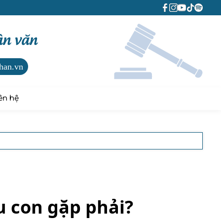
ân văn
han.vn
ên hệ
u con gặp phải?