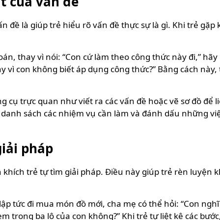
ất của vấn đề
n đề là giúp trẻ hiểu rõ vấn đề thực sự là gì. Khi trẻ gặ
toán, thay vì nói: “Con cứ làm theo công thức này đi,” hã
y vì con không biết áp dụng công thức?” Bằng cách này, 
cụ trực quan như viết ra các vấn đề hoặc vẽ sơ đồ để liệ
ập danh sách các nhiệm vụ cần làm và đánh dấu những vi
giải pháp
hích trẻ tự tìm giải pháp. Điều này giúp trẻ rèn luyện 
ì lập tức đi mua món đồ mới, cha mẹ có thể hỏi: “Con ngh
trong ba lô của con không?” Khi trẻ tự liệt kê các bước,