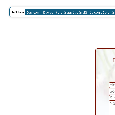
Từ khóa:
Dạy con
Dạy con tự giải quyết vấn đề nếu con gặp phải