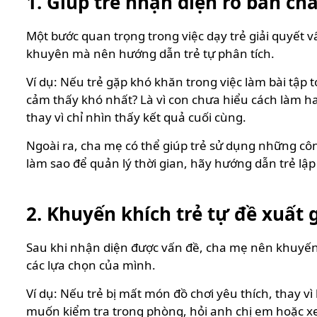
1. Giúp trẻ nhận diện rõ bản ch
Một bước quan trọng trong việc dạy trẻ giải quyết vấ
khuyên mà nên hướng dẫn trẻ tự phân tích.
Ví dụ: Nếu trẻ gặp khó khăn trong việc làm bài tập 
cảm thấy khó nhất? Là vì con chưa hiểu cách làm ha
thay vì chỉ nhìn thấy kết quả cuối cùng.
Ngoài ra, cha mẹ có thể giúp trẻ sử dụng những công 
làm sao để quản lý thời gian, hãy hướng dẫn trẻ l
2. Khuyến khích trẻ tự đề xuất 
Sau khi nhận diện được vấn đề, cha mẹ nên khuyến k
các lựa chọn của mình.
Ví dụ: Nếu trẻ bị mất món đồ chơi yêu thích, thay v
muốn kiểm tra trong phòng, hỏi anh chị em hoặc xem 