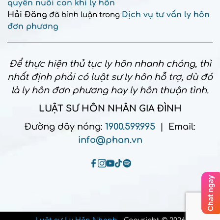
quyền nuôi con khi ly hôn
Hải Đăng
Dịch vụ tư vấn ly hôn
đã bình luận trong
đơn phương
Để thực hiện thủ tục ly hôn nhanh chóng, thì
nhất định phải có luật sư ly hôn hỗ trợ, dù đó
là ly hôn đơn phương hay ly hôn thuận tình.
LUẬT SƯ HÔN NHÂN GIA ĐÌNH
Đường dây nóng:
1900.599.995
| Email:
info@phan.vn