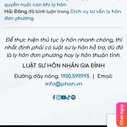
quyền nuôi con khi ly hôn
Hải Đăng
Dịch vụ tư vấn ly hôn
đã bình luận trong
đơn phương
Để thực hiện thủ tục ly hôn nhanh chóng, thì
nhất định phải có luật sư ly hôn hỗ trợ, dù đó
là ly hôn đơn phương hay ly hôn thuận tình.
LUẬT SƯ HÔN NHÂN GIA ĐÌNH
Đường dây nóng:
1900.599.995
| Email:
info@phan.vn