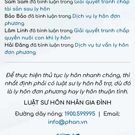
Sam Sam
Giải quyết tranh chấp
đã bình luận trong
tài sản sau ly hôn
Bảo Bảo
Dịch vụ ly hôn đơn
đã bình luận trong
phương
Lâm Linh
Giải quyết tranh chấp
đã bình luận trong
quyền nuôi con khi ly hôn
Hải Đăng
Dịch vụ tư vấn ly hôn
đã bình luận trong
đơn phương
Để thực hiện thủ tục ly hôn nhanh chóng, thì
nhất định phải có luật sư ly hôn hỗ trợ, dù đó
là ly hôn đơn phương hay ly hôn thuận tình.
LUẬT SƯ HÔN NHÂN GIA ĐÌNH
Đường dây nóng:
1900.599.995
| Email:
info@phan.vn