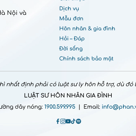
Dịch vụ
Hà Nội và
Mẫu đơn
Hôn nhân & gia đình
Hỏi – Đáp
Đời sống
Chính sách bảo mật
ì nhất định phải có luật sư ly hôn hỗ trợ, dù đó
LUẬT SƯ HÔN NHÂN GIA ĐÌNH
ường dây nóng:
1900.599.995
| Email:
info@phan.