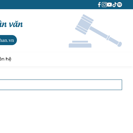
ân văn
han.vn
ên hệ