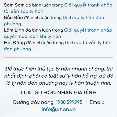
Sam Sam
Giải quyết tranh chấp
đã bình luận trong
tài sản sau ly hôn
Bảo Bảo
Dịch vụ ly hôn đơn
đã bình luận trong
phương
Lâm Linh
Giải quyết tranh chấp
đã bình luận trong
quyền nuôi con khi ly hôn
Hải Đăng
Dịch vụ tư vấn ly hôn
đã bình luận trong
đơn phương
Để thực hiện thủ tục ly hôn nhanh chóng, thì
nhất định phải có luật sư ly hôn hỗ trợ, dù đó
là ly hôn đơn phương hay ly hôn thuận tình.
LUẬT SƯ HÔN NHÂN GIA ĐÌNH
Đường dây nóng:
1900.599.995
| Email:
info@phan.vn