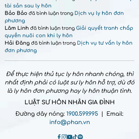
tài sản sau ly hôn
Bảo Bảo
Dịch vụ ly hôn đơn
đã bình luận trong
phương
Lâm Linh
Giải quyết tranh chấp
đã bình luận trong
quyền nuôi con khi ly hôn
Hải Đăng
Dịch vụ tư vấn ly hôn
đã bình luận trong
đơn phương
Để thực hiện thủ tục ly hôn nhanh chóng, thì
nhất định phải có luật sư ly hôn hỗ trợ, dù đó
là ly hôn đơn phương hay ly hôn thuận tình.
LUẬT SƯ HÔN NHÂN GIA ĐÌNH
Đường dây nóng:
1900.599.995
| Email:
info@phan.vn