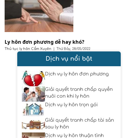
Ly hôn đơn phương dễ hay khó?
Thủ tục ly hôn
Cẩm Xuyên
|
Thứ Bảy, 28/05/2022
Dịch vụ nổi bật
Dịch vụ ly hôn đơn phương
Giải quyết tranh chấp quyền
nuôi con khi ly hôn
Dịch vụ ly hôn trọn gói
Giải quyết tranh chấp tài sản
sau ly hôn
Dịch vụ ly hôn thuận tình