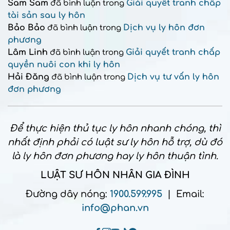
Sam Sam
Giải quyết tranh chấp
đã bình luận trong
tài sản sau ly hôn
Bảo Bảo
Dịch vụ ly hôn đơn
đã bình luận trong
phương
Lâm Linh
Giải quyết tranh chấp
đã bình luận trong
quyền nuôi con khi ly hôn
Hải Đăng
Dịch vụ tư vấn ly hôn
đã bình luận trong
đơn phương
Để thực hiện thủ tục ly hôn nhanh chóng, thì
nhất định phải có luật sư ly hôn hỗ trợ, dù đó
là ly hôn đơn phương hay ly hôn thuận tình.
LUẬT SƯ HÔN NHÂN GIA ĐÌNH
Đường dây nóng:
1900.599.995
| Email:
info@phan.vn