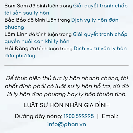
Sam Sam
Giải quyết tranh chấp
đã bình luận trong
tài sản sau ly hôn
Bảo Bảo
Dịch vụ ly hôn đơn
đã bình luận trong
phương
Lâm Linh
Giải quyết tranh chấp
đã bình luận trong
quyền nuôi con khi ly hôn
Hải Đăng
Dịch vụ tư vấn ly hôn
đã bình luận trong
đơn phương
Để thực hiện thủ tục ly hôn nhanh chóng, thì
nhất định phải có luật sư ly hôn hỗ trợ, dù đó
là ly hôn đơn phương hay ly hôn thuận tình.
LUẬT SƯ HÔN NHÂN GIA ĐÌNH
Đường dây nóng:
1900.599.995
| Email:
info@phan.vn