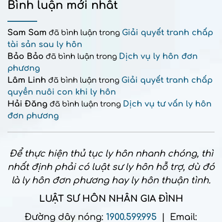
Bình luận mới nhất
Sam Sam
Giải quyết tranh chấp
đã bình luận trong
tài sản sau ly hôn
Bảo Bảo
Dịch vụ ly hôn đơn
đã bình luận trong
phương
Lâm Linh
Giải quyết tranh chấp
đã bình luận trong
quyền nuôi con khi ly hôn
Hải Đăng
Dịch vụ tư vấn ly hôn
đã bình luận trong
đơn phương
Để thực hiện thủ tục ly hôn nhanh chóng, thì
nhất định phải có luật sư ly hôn hỗ trợ, dù đó
là ly hôn đơn phương hay ly hôn thuận tình.
LUẬT SƯ HÔN NHÂN GIA ĐÌNH
Đường dây nóng:
1900.599.995
| Email: