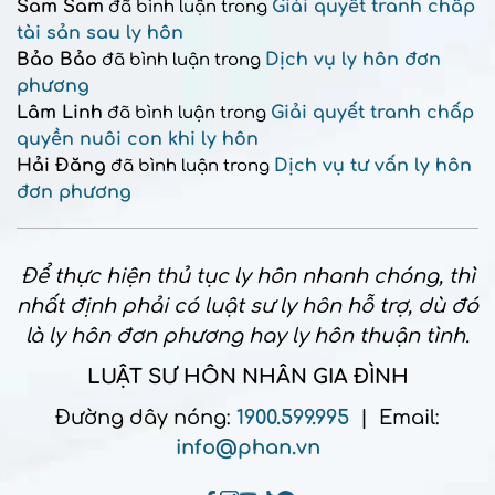
Sam Sam
Giải quyết tranh chấp
đã bình luận trong
tài sản sau ly hôn
Bảo Bảo
Dịch vụ ly hôn đơn
đã bình luận trong
phương
Lâm Linh
Giải quyết tranh chấp
đã bình luận trong
quyền nuôi con khi ly hôn
Hải Đăng
Dịch vụ tư vấn ly hôn
đã bình luận trong
đơn phương
Để thực hiện thủ tục ly hôn nhanh chóng, thì
nhất định phải có luật sư ly hôn hỗ trợ, dù đó
là ly hôn đơn phương hay ly hôn thuận tình.
LUẬT SƯ HÔN NHÂN GIA ĐÌNH
Đường dây nóng:
1900.599.995
| Email:
info@phan.vn