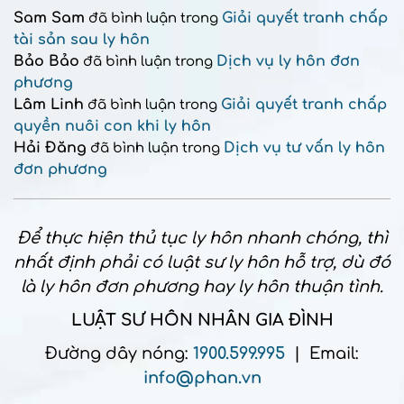
Sam Sam
Giải quyết tranh chấp
đã bình luận trong
tài sản sau ly hôn
Bảo Bảo
Dịch vụ ly hôn đơn
đã bình luận trong
phương
Lâm Linh
Giải quyết tranh chấp
đã bình luận trong
quyền nuôi con khi ly hôn
Hải Đăng
Dịch vụ tư vấn ly hôn
đã bình luận trong
đơn phương
Để thực hiện thủ tục ly hôn nhanh chóng, thì
nhất định phải có luật sư ly hôn hỗ trợ, dù đó
là ly hôn đơn phương hay ly hôn thuận tình.
LUẬT SƯ HÔN NHÂN GIA ĐÌNH
Đường dây nóng:
1900.599.995
| Email:
info@phan.vn