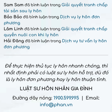
Sam Sam
Giải quyết tranh chấp
đã bình luận trong
tài sản sau ly hôn
Bảo Bảo
Dịch vụ ly hôn đơn
đã bình luận trong
phương
Lâm Linh
Giải quyết tranh chấp
đã bình luận trong
quyền nuôi con khi ly hôn
Hải Đăng
Dịch vụ tư vấn ly hôn
đã bình luận trong
đơn phương
Để thực hiện thủ tục ly hôn nhanh chóng, thì
nhất định phải có luật sư ly hôn hỗ trợ, dù đó
là ly hôn đơn phương hay ly hôn thuận tình.
LUẬT SƯ HÔN NHÂN GIA ĐÌNH
Đường dây nóng:
1900.599.995
| Email:
info@phan.vn