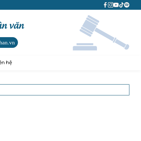
ân văn
han.vn
ên hệ