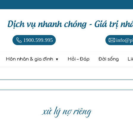
Dịch vụ nhanh chóng - Giá trị nh
1900.599.995
info@p
Hôn nhân & gia đình
Hỏi – Đáp
Đời sống
Li
xử lý nợ riêng