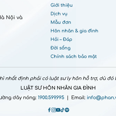
Giới thiệu
Dịch vụ
Hà Nội và
Mẫu đơn
Hôn nhân & gia đình
Hỏi – Đáp
Đời sống
Chính sách bảo mật
ì nhất định phải có luật sư ly hôn hỗ trợ, dù đó
LUẬT SƯ HÔN NHÂN GIA ĐÌNH
ường dây nóng:
1900.599.995
| Email:
info@phan.