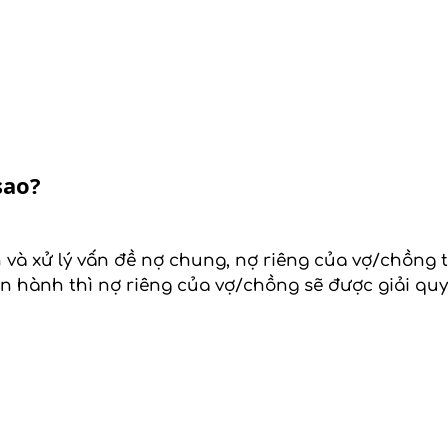
sao?
nh và xử lý vấn đề nợ chung, nợ riêng của vợ/chồng
ện hành thì nợ riêng của vợ/chồng sẽ được giải quy