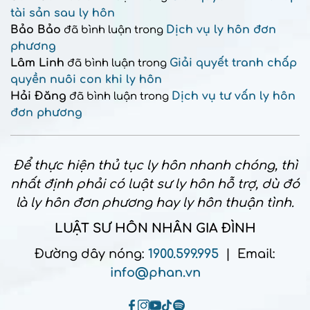
tài sản sau ly hôn
Bảo Bảo
Dịch vụ ly hôn đơn
đã bình luận trong
phương
Lâm Linh
Giải quyết tranh chấp
đã bình luận trong
quyền nuôi con khi ly hôn
Hải Đăng
Dịch vụ tư vấn ly hôn
đã bình luận trong
đơn phương
Để thực hiện thủ tục ly hôn nhanh chóng, thì
nhất định phải có luật sư ly hôn hỗ trợ, dù đó
là ly hôn đơn phương hay ly hôn thuận tình.
LUẬT SƯ HÔN NHÂN GIA ĐÌNH
Đường dây nóng:
1900.599.995
| Email:
info@phan.vn