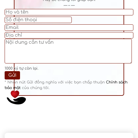
— – —
1000
ký tự còn lại.
* Nhấn nút Gửi đồng nghĩa với việc bạn chấp thuận
Chính sách
bảo mật
của chúng tôi.