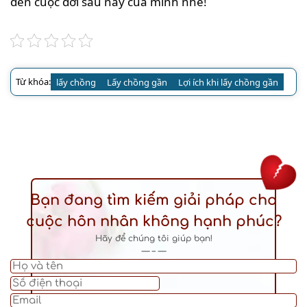
đến cuộc đời sau này của mình nhé!
Từ khóa:
lấy chồng
Lấy chồng gần
Lợi ích khi lấy chồng gần
Bạn đang tìm kiếm giải pháp cho
cuộc hôn nhân không hạnh phúc?
Hãy để chúng tôi giúp bạn!
— – —