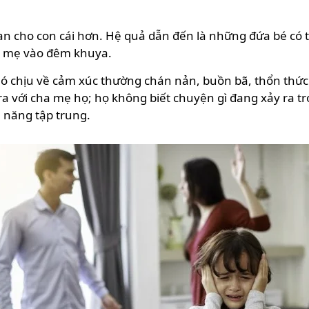
ian cho con cái hơn. Hệ quả dẫn đến là những đứa bé có
ha mẹ vào đêm khuya.
khó chịu về cảm xúc thường chán nản, buồn bã, thổn thứ
ra với cha mẹ họ; họ không biết chuyện gì đang xảy ra t
 năng tập trung.