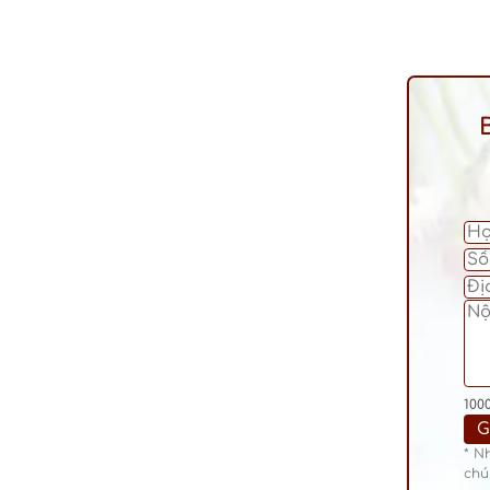
100
* N
chú