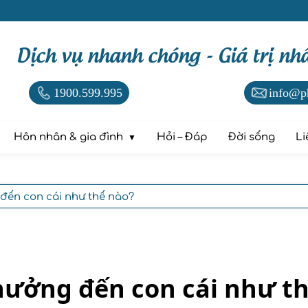
Dịch vụ nhanh chóng - Giá trị nh
1900.599.995
info@p
Hôn nhân & gia đình
Hỏi – Đáp
Đời sống
Li
đến con cái như thế nào?
hưởng đến con cái như t