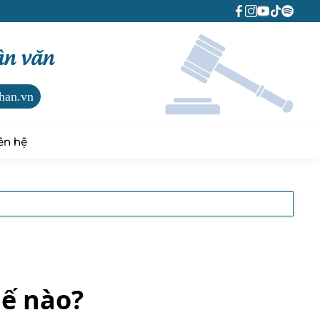
ân văn
han.vn
ên hệ
hế nào?