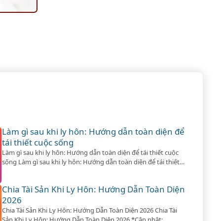
Làm gì sau khi ly hôn: Hướng dẫn toàn diện để
tái thiết cuộc sống
Làm gì sau khi ly hôn: Hướng dẫn toàn diện để tái thiết cuộc
sống Làm gì sau khi ly hôn: Hướng dẫn toàn diện để tái thiết
cuộc sống *Cập nhật: 2/4/2026* Ly hôn không chỉ là dấu chấm
hết cho một mối quan hệ mà còn là khởi đầu của một hành
Chia Tài Sản Khi Ly Hôn: Hướng Dẫn Toàn Diện
trình…
2026
Chia Tài Sản Khi Ly Hôn: Hướng Dẫn Toàn Diện 2026 Chia Tài
Sản Khi Ly Hôn: Hướng Dẫn Toàn Diện 2026 *Cập nhật: