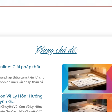
Cùng chủ đề:
online: Giải pháp thấu
iải pháp thấu cảm, tiện lợi cho
y hôn online: Giải pháp thấu cảm,
 Trong hành trình hôn nhân,
 đầy hoa hồng. Khi những mâu
Con Về Ly Hôn: Hướng
yên Gia
i Chuyện Với Con Về Ly Hôn:
ên Gia Cách Nói Chuyện Với