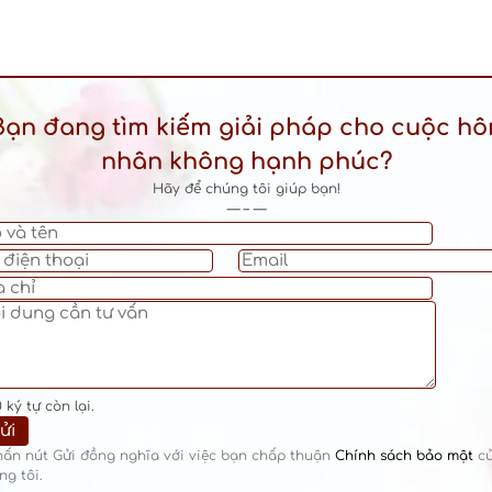
Bạn đang tìm kiếm giải pháp cho cuộc hô
nhân không hạnh phúc?
Hãy để chúng tôi giúp bạn!
— – —
0
ký tự còn lại.
hấn nút Gửi đồng nghĩa với việc bạn chấp thuận
Chính sách bảo mật
c
ng tôi.