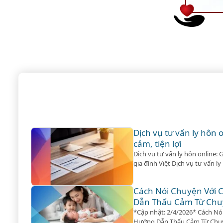
Dịch vụ tư vấn ly hôn 
cảm, tiện lợi
Dịch vụ tư vấn ly hôn online: G
gia đình Việt Dịch vụ tư vấn l
tiện lợi *Cập nhật: 2/4/2026*
không phải lúc nào cũng trải
Cách Nói Chuyện Với 
thuẫn trở nên không thể…
Dẫn Thấu Cảm Từ Chu
*Cập nhật: 2/4/2026* Cách Nó
Hướng Dẫn Thấu Cảm Từ Chuy