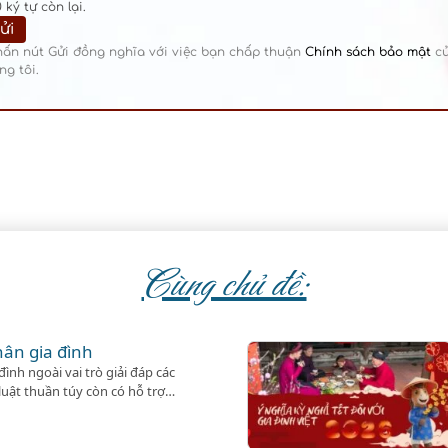
0
ký tự còn lại.
hấn nút Gửi đồng nghĩa với việc bạn chấp thuận
Chính sách bảo mật
c
ng tôi.
Cùng chủ đề:
hân gia đình
ình ngoài vai trò giải đáp các
uật thuần túy còn có hỗ trợ
cần.