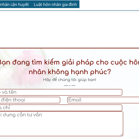
nhân cận huyết
Luật hôn nhân gia đình
Bạn đang tìm kiếm giải pháp cho cuộc hô
nhân không hạnh phúc?
Hãy để chúng tôi giúp bạn!
— – —