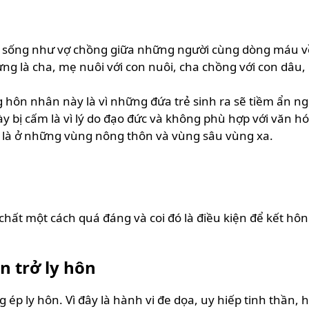
 sống như vợ chồng giữa những người cùng dòng máu về 
từng là cha, mẹ nuôi với con nuôi, cha chồng với con dâu,
n nhân này là vì những đứa trẻ sinh ra sẽ tiềm ẩn nguy 
ị cấm là vì lý do đạo đức và không phù hợp với văn hóa
t là ở những vùng nông thôn và vùng sâu vùng xa.
ật chất một cách quá đáng và coi đó là điều kiện để kết 
n trở ly hôn
p ly hôn. Vì đây là hành vi đe dọa, uy hiếp tinh thần, 