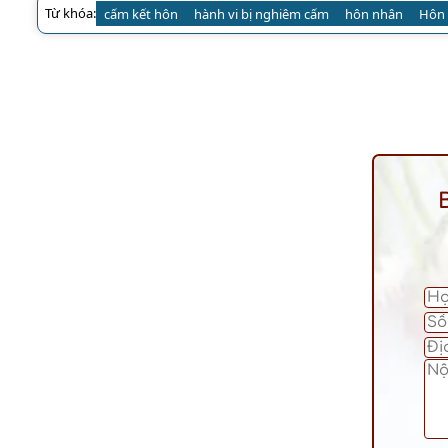
Từ khóa:
cấm kết hôn
hành vi bị nghiêm cấm
hôn nhân
Hôn 