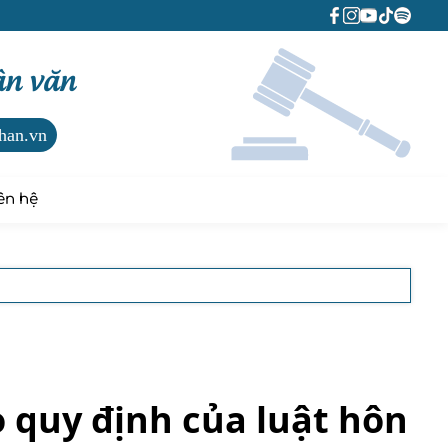
ân văn
han.vn
ên hệ
 quy định của luật hôn