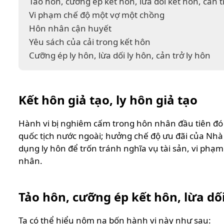
Tảo hôn, cưỡng ép kết hôn, lừa dối kết hôn, cản t
Vi phạm chế độ một vợ một chồng
Hôn nhân cận huyết
Yêu sách của cải trong kết hôn
Cưỡng ép ly hôn, lừa dối ly hôn, cản trở ly hôn
Kết hôn giả tạo, ly hôn giả tạo
Hành vi bị nghiêm cấm trong hôn nhân đầu tiên đó ch
quốc tịch nước ngoài; hưởng chế độ ưu đãi của Nhà
dụng ly hôn để trốn tránh nghĩa vụ tài sản, vi ph
nhân.
Tảo hôn, cưỡng ép kết hôn, lừa dối
Ta có thể hiểu nôm na bốn hành vi này như sau: