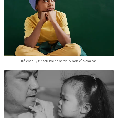
Trẻ em suy tư sau khi nghe tin ly hôn của cha mẹ.