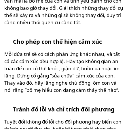
vẫn mãi là bố mẹ của con và tình yêu dành cho con
không bao giờ thay đổi. Giải thích những thay đổi cụ
thể sẽ xảy ra và những gì sẽ không thay đổi, duy trì
càng nhiều thói quen cũ càng tốt.
Cho phép con thể hiện cảm xúc
Mỗi đứa trẻ sẽ có cách phản ứng khác nhau, và tất
cả các cảm xúc đều hợp lệ. Hãy tạo không gian an
toàn để con có thể khóc, giận dữ, buồn bã hoặc im
lặng. Đừng cố gắng “sửa chữa” cảm xúc của con.
Thay vào đó, hãy lắng nghe chủ động, ôm con và
nói rằng “bố mẹ hiểu con đang cảm thấy thế nào”.
Tránh đổ lỗi và chỉ trích đối phương
Tuyệt đối không đổ lỗi cho đối phương hay biến con
thành người đưa tin, hoặc bắt con phải chọn phe.