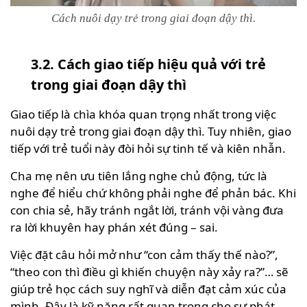
Cách nuôi dạy trẻ trong giai đoạn dậy thì.
3.2. Cách giao tiếp hiệu quả với trẻ
trong giai đoạn dậy thì
Giao tiếp là chìa khóa quan trọng nhất trong việc
nuôi dạy trẻ trong giai đoạn dậy thì. Tuy nhiên, giao
tiếp với trẻ tuổi này đòi hỏi sự tinh tế và kiên nhẫn.
Cha mẹ nên ưu tiên lắng nghe chủ động, tức là
nghe để hiểu chứ không phải nghe để phản bác. Khi
con chia sẻ, hãy tránh ngắt lời, tránh vội vàng đưa
ra lời khuyên hay phán xét đúng – sai.
Việc đặt câu hỏi mở như “con cảm thấy thế nào?”,
“theo con thì điều gì khiến chuyện này xảy ra?”… sẽ
giúp trẻ học cách suy nghĩ và diễn đạt cảm xúc của
mình. Đây là kỹ năng rất quan trọng cho sự phát