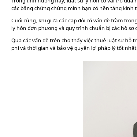
Trong tình huống này, luật sư ly hôn có vai trò đưa
các bằng chứng chứng minh bạn có nền tảng kinh tế
Cuối cùng, khi giữa các cặp đôi có vấn đề trầm trọ
ly hôn đơn phương và quy trình chuẩn bị các hồ sơ cần
Qua các vấn đề trên cho thấy việc thuê luật sư hỗ t
phí và thời gian và bảo vệ quyền lợi pháp lý tốt nhấ