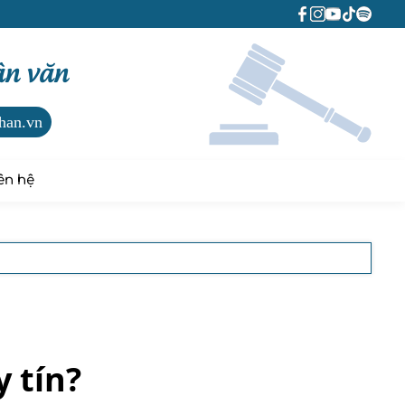
ân văn
han.vn
ên hệ
 tín?