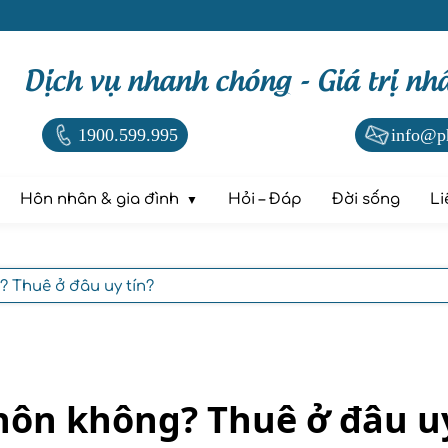
Dịch vụ nhanh chóng - Giá trị nh
1900.599.995
info@p
Hôn nhân & gia đình
Hỏi – Đáp
Đời sống
Li
? Thuê ở đâu uy tín?
 hôn không? Thuê ở đâu uy