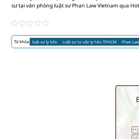
sư tại văn phòng luật sư Phan Law Vietnam qua Ho
Từ khóa:
luật sư ly hôn
Luật sư tư vấn ly hôn TPHCM
Phan Law