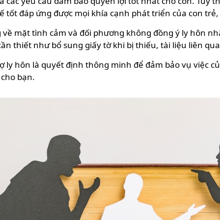
 ra các yêu cầu đảm bảo quyền lợi tốt nhất cho con. Tùy 
 tốt đáp ứng được mọi khía cạnh phát triển của con trẻ,
ng về mặt tình cảm và đối phương không đồng ý ly hôn nh
 thiết như bổ sung giấy tờ khi bị thiếu, tài liệu liên qua
rợ ly hôn là quyết định thông minh để đảm bảo vụ việc củ
t cho bạn.