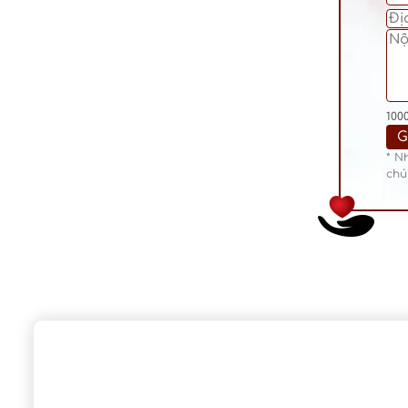
100
* N
chú