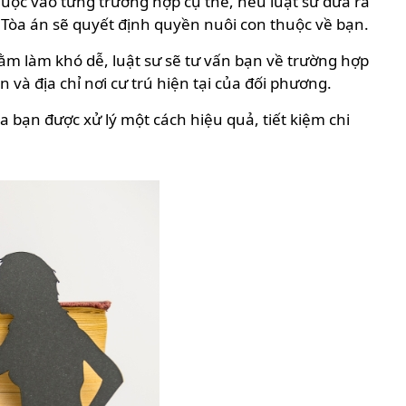
thuộc vào từng trường hợp cụ thể, nếu luật sư đưa ra
 Tòa án sẽ quyết định quyền nuôi con thuộc về bạn.
ằm làm khó dễ, luật sư sẽ tư vấn bạn về trường hợp
n và địa chỉ nơi cư trú hiện tại của đối phương.
a bạn được xử lý một cách hiệu quả, tiết kiệm chi