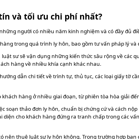
tín và tối ưu chi phí nhất?
 những người có nhiều năm kinh nghiệm và có đầy đủ đi
hàng trong quá trình ly hôn, bao gồm tư vấn pháp lý và đ
, luật sư sẽ vận dụng những kiến thức sâu rộng về các q
khách hàng về nhiều khía cạnh khác nhau.
hướng dẫn chi tiết về trình tự, thủ tục, các loại giấy tờ 
khách hàng ở nhiều giai đoạn, từ phiên tòa hòa giải đến 
c soạn thảo đơn ly hôn, chuẩn bị chứng cứ và cách nộp hồ
i diện cho khách hàng đứng ra tranh chấp trong các vấn 
có nên thuê luật sư ly hôn không. Trong trường hợp bạn c