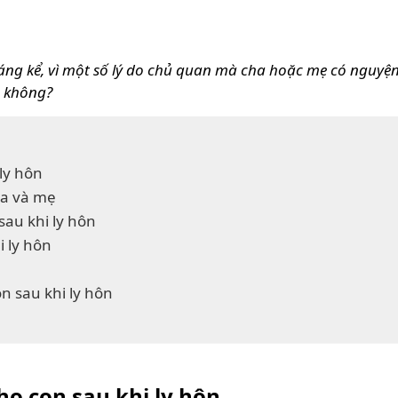
đáng kể, vì một số lý do chủ quan mà cha hoặc mẹ có nguy
ó không?
ly hôn
ha và mẹ
sau khi ly hôn
i ly hôn
on sau khi ly hôn
o con sau khi ly hôn