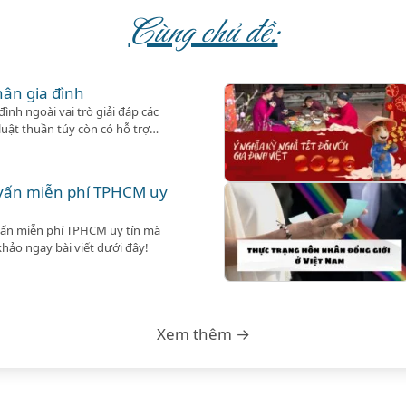
Cùng chủ đề:
hân gia đình
ình ngoài vai trò giải đáp các
uật thuần túy còn có hỗ trợ
cần.
 vấn miễn phí TPHCM uy
vấn miễn phí TPHCM uy tín mà
hảo ngay bài viết dưới đây!
Xem thêm →