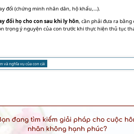
thay đổi (chứng minh nhân dân, hộ khẩu,…).
ay đổi họ cho con sau khi ly hôn
, cần phải đưa ra bằng 
ôn trọng ý nguyện của con trước khi thực hiện thủ tục tha
n và nghĩa vụ của con cái
Bạn đang tìm kiếm giải pháp cho cuộc hô
nhân không hạnh phúc?