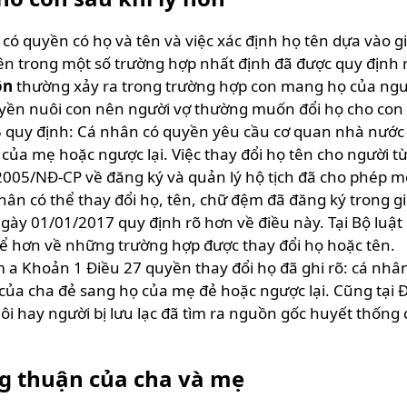
có quyền có họ và tên và việc xác định họ tên dựa vào g
tên trong một số trường hợp nhất định đã được quy định r
ôn
thường xảy ra trong trường hợp con mang họ của ngườ
uyền nuôi con nên người vợ thường muốn đổi họ cho con
5 quy định: Cá nhân có quyền yêu cầu cơ quan nhà nước
của mẹ hoặc ngược lại. Việc thay đổi họ tên cho người từ 
005/NĐ-CP về đăng ký và quản lý hộ tịch đã cho phép một
nhân có thể thay đổi họ, tên, chữ đệm đã đăng ký trong g
ngày 01/01/2017 quy định rõ hơn về điều này. Tại Bộ luật
thể hơn về những trường hợp được thay đổi họ hoặc tên.
m a Khoản 1 Điều 27 quyền thay đổi họ đã ghi rõ: cá nh
của cha đẻ sang họ của mẹ đẻ hoặc ngược lại. Cũng tại Đ
ôi hay người bị lưu lạc đã tìm ra nguồn gốc huyết thống
ng thuận của cha và mẹ