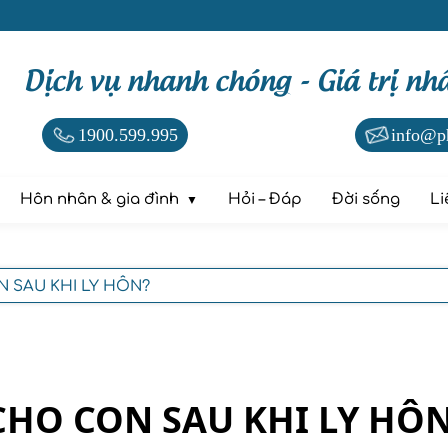
Dịch vụ nhanh chóng - Giá trị nh
1900.599.995
info@p
Hôn nhân & gia đình
Hỏi – Đáp
Đời sống
Li
 SAU KHI LY HÔN?
CHO CON SAU KHI LY HÔ