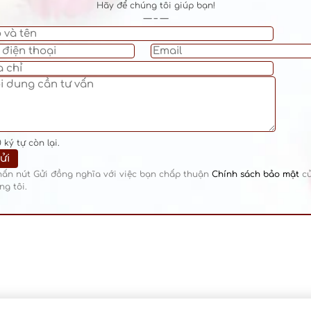
Hãy để chúng tôi giúp bạn!
— – —
0
ký tự còn lại.
hấn nút Gửi đồng nghĩa với việc bạn chấp thuận
Chính sách bảo mật
c
ng tôi.