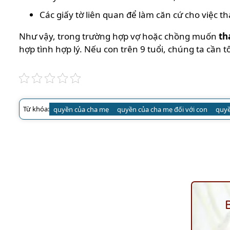
Các giấy tờ liên quan để làm căn cứ cho việc 
Như vậy, trong trường hợp vợ hoặc chồng muốn
th
hợp tình hợp lý. Nếu con trên 9 tuổi, chúng ta cần t
Từ khóa:
quyền của cha mẹ
quyền của cha mẹ đối với con
quyề