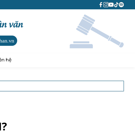
ân văn
han.vn
ên hệ
N?