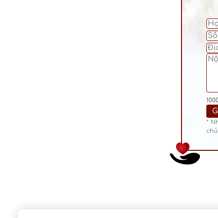
100
* N
chú