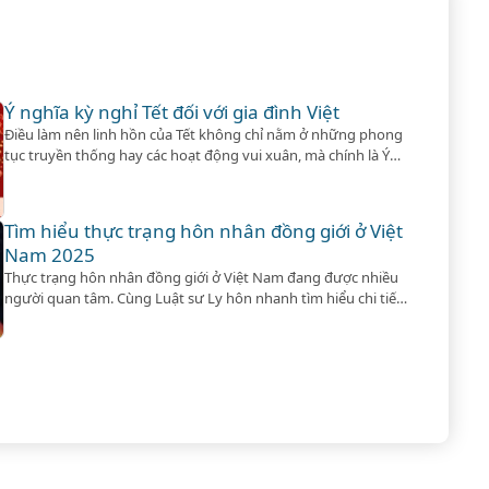
Ý nghĩa kỳ nghỉ Tết đối với gia đình Việt
Điều làm nên linh hồn của Tết không chỉ nằm ở những phong
tục truyền thống hay các hoạt động vui xuân, mà chính là Ý
nghĩa kỳ nghỉ Tết đối với mỗi gia đình.
Tìm hiểu thực trạng hôn nhân đồng giới ở Việt
Nam 2025
Thực trạng hôn nhân đồng giới ở Việt Nam đang được nhiều
người quan tâm. Cùng Luật sư Ly hôn nhanh tìm hiểu chi tiết
luật quy định về vấn đề này nhé!