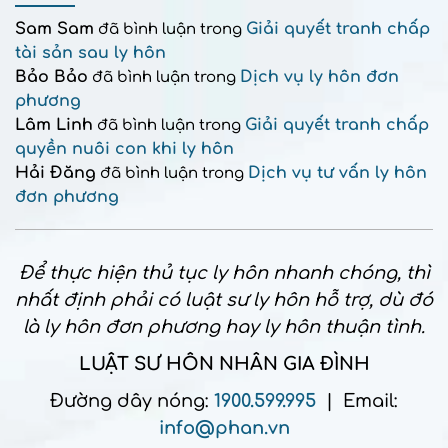
Sam Sam
Giải quyết tranh chấp
đã bình luận trong
tài sản sau ly hôn
Bảo Bảo
Dịch vụ ly hôn đơn
đã bình luận trong
phương
Lâm Linh
Giải quyết tranh chấp
đã bình luận trong
quyền nuôi con khi ly hôn
Hải Đăng
Dịch vụ tư vấn ly hôn
đã bình luận trong
đơn phương
Để thực hiện thủ tục ly hôn nhanh chóng, thì
nhất định phải có luật sư ly hôn hỗ trợ, dù đó
là ly hôn đơn phương hay ly hôn thuận tình.
LUẬT SƯ HÔN NHÂN GIA ĐÌNH
Đường dây nóng:
1900.599.995
| Email:
info@phan.vn