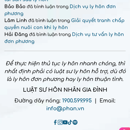
Bảo Bảo
Dịch vụ ly hôn đơn
đã bình luận trong
phương
Lâm Linh
Giải quyết tranh chấp
đã bình luận trong
quyền nuôi con khi ly hôn
Hải Đăng
Dịch vụ tư vấn ly hôn
đã bình luận trong
đơn phương
Để thực hiện thủ tục ly hôn nhanh chóng, thì
nhất định phải có luật sư ly hôn hỗ trợ, dù đó
là ly hôn đơn phương hay ly hôn thuận tình.
LUẬT SƯ HÔN NHÂN GIA ĐÌNH
Đường dây nóng:
1900.599.995
| Email:
info@phan.vn