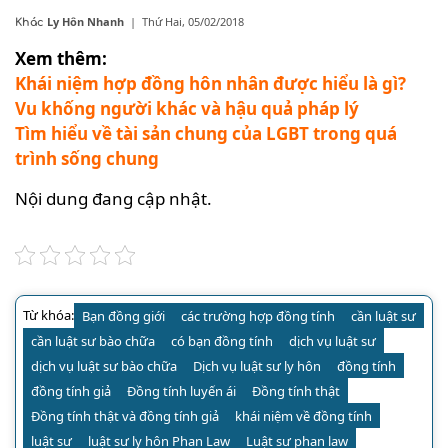
Ly Hôn Nhanh
|
Thứ Hai, 05/02/2018
Khác
Xem thêm:
Khái niệm hợp đồng hôn nhân được hiểu là gì?
Vu khống người khác và hậu quả pháp lý
Tìm hiểu về tài sản chung của LGBT trong quá
trình sống chung
Nội dung đang cập nhật.
Từ khóa:
Bạn đồng giới
các trường hợp đồng tính
cần luật sư
cần luật sư bào chữa
có bạn đồng tính
dịch vụ luật sư
dịch vụ luật sư bào chữa
Dịch vụ luật sư ly hôn
đồng tính
đồng tính giả
Đồng tính luyến ái
Đồng tính thật
Đồng tính thật và đồng tính giả
khái niệm về đồng tính
luật sư
luật sư ly hôn Phan Law
Luật sư phan law