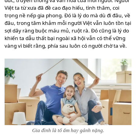
đức, truyền thống và văn hóa của mỗi người. Người
Việt ta từ xưa đã đề cao đạo hiếu, tình thâm, coi
trọng nề nếp gia phong. Đó là lý do mà dù đi đâu, về
đâu, trong tâm khảm mỗi người Việt vẫn luôn tồn tại
sợi dây ràng buộc máu mủ, ruột rà. Đó cũng là lý do
khiến ta dẫu thất bại ngoài xã hội vẫn có thể vững
vàng vì biết rằng, phía sau luôn có người chờ ta về.
Gia đình là tổ ấm hay gánh nặng.