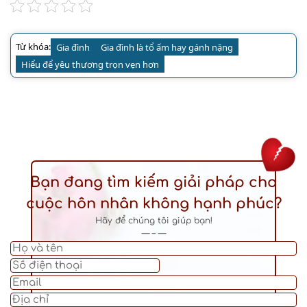
Từ khóa:
Gia đình
Gia đình là tổ ấm hay gánh nặng
Hiểu để yêu thương trọn vẹn hơn
Bạn đang tìm kiếm giải pháp cho
cuộc hôn nhân không hạnh phúc?
Hãy để chúng tôi giúp bạn!
— – —