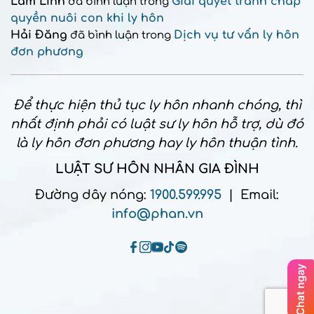
Lâm Linh
Giải quyết tranh chấp
đã bình luận trong
quyền nuôi con khi ly hôn
Hải Đăng
Dịch vụ tư vấn ly hôn
đã bình luận trong
đơn phương
Để thực hiện thủ tục ly hôn nhanh chóng, thì
nhất định phải có luật sư ly hôn hỗ trợ, dù đó
là ly hôn đơn phương hay ly hôn thuận tình.
LUẬT SƯ HÔN NHÂN GIA ĐÌNH
Đường dây nóng:
1900.599.995
| Email:
info@phan.vn