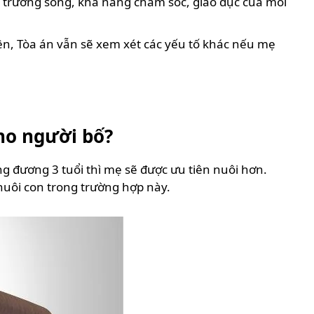
ôi trường sống, khả năng chăm sóc, giáo dục của mỗi
ên, Tòa án vẫn sẽ xem xét các yếu tố khác nếu mẹ
cho người bố?
ng đương 3 tuổi thì mẹ sẽ được ưu tiên nuôi hơn.
nuôi con trong trường hợp này.