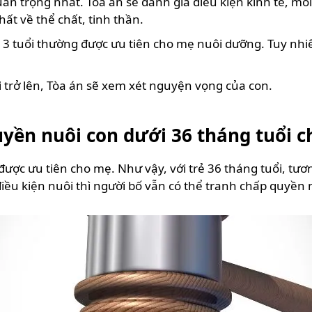
uan trọng nhất. Tòa án sẽ đánh giá điều kiện kinh tế, m
ất về thể chất, tinh thần.
 3 tuổi thường được ưu tiên cho mẹ nuôi dưỡng. Tuy nhi
 trở lên, Tòa án sẽ xem xét nguyện vọng của con.
uyền nuôi con dưới 36 tháng tuổi 
 được ưu tiên cho mẹ. Như vậy, với trẻ 36 tháng tuổi, tươ
iều kiện nuôi thì người bố vẫn có thể tranh chấp quyền 