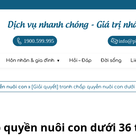
Dịch vụ nhanh chóng - Giá trị nh
1900.599.995
info@p
Hôn nhân & gia đình
Hỏi – Đáp
Đời sống
Li
ền nuôi con
» [Giải quyết] tranh chấp quyền nuôi con dưới
p quyền nuôi con dưới 36