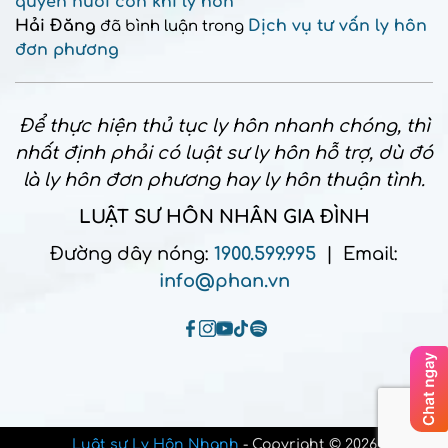
quyền nuôi con khi ly hôn
Hải Đăng
Dịch vụ tư vấn ly hôn
đã bình luận trong
đơn phương
Để thực hiện thủ tục ly hôn nhanh chóng, thì
nhất định phải có luật sư ly hôn hỗ trợ, dù đó
là ly hôn đơn phương hay ly hôn thuận tình.
LUẬT SƯ HÔN NHÂN GIA ĐÌNH
Đường dây nóng:
1900.599.995
| Email:
info@phan.vn
Luật sư Ly Hôn Nhanh
- Copyright © 2026