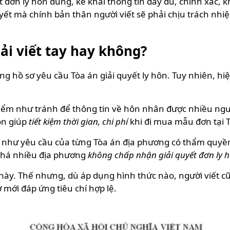
ết đơn ly hôn đúng, kê khai thông tin đầy đủ, chính xác
ết mà chính bản thân người viết sẽ phải chịu trách nhi
hải viết tay hay không?
rong hồ sơ yêu cầu Tòa án giải quyết ly hôn. Tuy nhiên, 
 điểm như tránh để thông tin về hôn nhân được nhiều ngư
còn giúp
tiết kiệm thời gian, chi phí
khi đi mua mẫu đơn tại 
g như yêu cầu của từng Tòa án địa phương có thẩm quyền
 khá nhiều địa phương
không chấp nhận giải quyết đơn ly h
ề này. Thế nhưng, dù áp dụng hình thức nào, người viết
 mới đáp ứng tiêu chí hợp lệ.