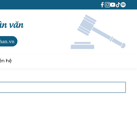
ân văn
han.vn
ên hệ