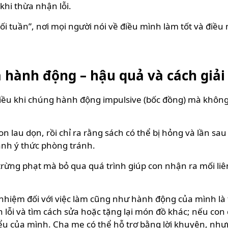
khi thừa nhận lỗi.
ối tuần”, nơi mọi người nói về điều mình làm tốt và điều 
a hành động – hậu quả và cách giải
hiều khi chúng hành động impulsive (bốc đồng) mà khôn
n lau dọn, rồi chỉ ra rằng sách có thể bị hỏng và lần sa
ành ý thức phòng tránh.
rừng phạt mà bỏ qua quá trình giúp con nhận ra mối liên
nhiệm đối với việc làm cũng như hành động của mình là 
 lỗi và tìm cách sửa hoặc tặng lại món đồ khác; nếu con
iểu của mình. Cha mẹ có thể hỗ trợ bằng lời khuyên, nhưn