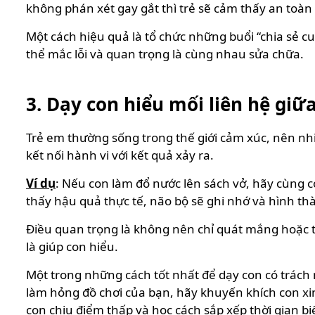
không phán xét gay gắt thì trẻ sẽ cảm thấy an toàn 
Một cách hiệu quả là tổ chức những buổi “chia sẻ cu
thể mắc lỗi và quan trọng là cùng nhau sửa chữa.
3. Dạy con hiểu mối liên hệ giữ
Trẻ em thường sống trong thế giới cảm xúc, nên n
kết nối hành vi với kết quả xảy ra.
Ví dụ
: Nếu con làm đổ nước lên sách vở, hãy cùng co
thấy hậu quả thực tế, não bộ sẽ ghi nhớ và hình th
Điều quan trọng là không nên chỉ quát mắng hoặc t
là giúp con hiểu.
Một trong những cách tốt nhất để dạy con có trách 
làm hỏng đồ chơi của bạn, hãy khuyến khích con xin
con chịu điểm thấp và học cách sắp xếp thời gian b