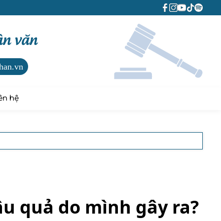
ân văn
han.vn
ên hệ
ậu quả do mình gây ra?