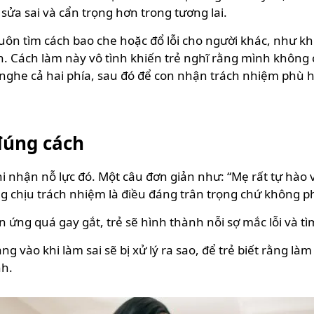
sửa sai và cẩn trọng hơn trong tương lai.
ôn tìm cách bao che hoặc đổ lỗi cho người khác, như khi
 Cách làm này vô tình khiến trẻ nghĩ rằng mình không c
g nghe cả hai phía, sau đó để con nhận trách nhiệm phù 
 đúng cách
i nhận nỗ lực đó. Một câu đơn giản như: “Mẹ rất tự hào 
rằng chịu trách nhiệm là điều đáng trân trọng chứ không p
 ứng quá gay gắt, trẻ sẽ hình thành nỗi sợ mắc lỗi và tìm
ng vào khi làm sai sẽ bị xử lý ra sao, để trẻ biết rằng là
nh.