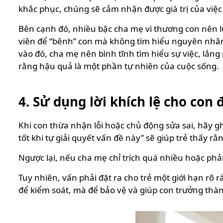
khắc phục, chúng sẽ cảm nhận được giá trị của việc 
Bên cạnh đó, nhiều bậc cha mẹ vì thương con nên lu
viên để “bênh” con mà không tìm hiểu nguyên nhân.
vào đó, cha mẹ nên bình tĩnh tìm hiểu sự việc, lắn
rằng hậu quả là một phần tự nhiên của cuộc sống.
4. Sử dụng lời khích lệ cho con
Khi con thừa nhận lỗi hoặc chủ động sửa sai, hãy gh
tốt khi tự giải quyết vấn đề này” sẽ giúp trẻ thấy 
Ngược lại, nếu cha mẹ chỉ trích quá nhiều hoặc phản
Tuy nhiên, vấn phải đặt ra cho trẻ một giới hạn rõ rà
để kiểm soát, mà để bảo vệ và giúp con trưởng thà