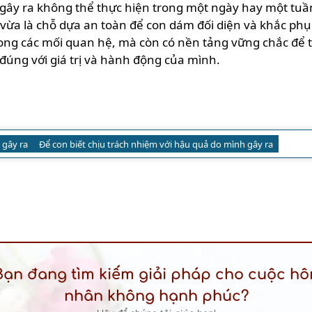
gây ra không thể thực hiện trong một ngày hay một tuần, 
ừa là chỗ dựa an toàn để con dám đối diện và khắc phục 
ong các mối quan hệ, mà còn có nền tảng vững chắc để 
đúng với giá trị và hành động của mình.
 gây ra
Để con biết chịu trách nhiệm với hậu quả do mình gây ra
Bạn đang tìm kiếm giải pháp cho cuộc hô
nhân không hạnh phúc?