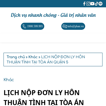
Dịch vụ nhanh chóng - Giá trị nhân văn
1900.599.995
info@phan.vn
Trang chủ
»
Khác
» LỊCH NỘP ĐƠN LY HÔN
THUẬN TÌNH TẠI TÒA ÁN QUẬN 5
Khác
LỊCH NỘP ĐƠN LY HÔN
THUẬN TÌNH TẠI TÒA ÁN