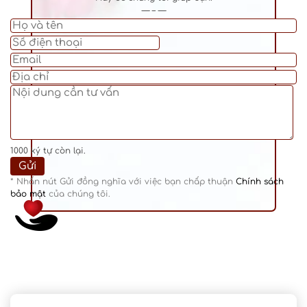
— – —
1000
ký tự còn lại.
* Nhấn nút Gửi đồng nghĩa với việc bạn chấp thuận
Chính sách
bảo mật
của chúng tôi.