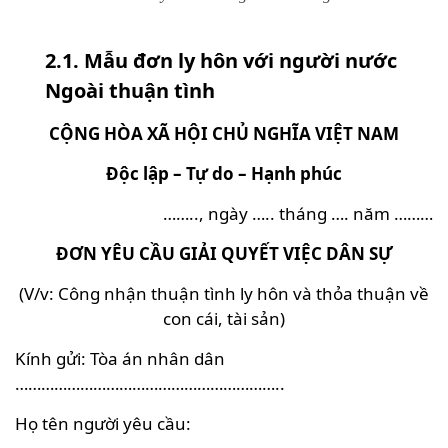
2.1. Mẫu đơn ly hôn với người nước
Ngoài thuận tình
CỘNG HÒA XÃ HỘI CHỦ NGHĨA VIỆT NAM
Độc lập – Tự do – Hạnh phúc
…….., ngày ….. tháng …. năm ………
ĐƠN YÊU CẦU GIẢI QUYẾT VIỆC DÂN SỰ
(V/v: Công nhận thuận tình ly hôn và thỏa thuận về
con cái, tài sản)
Kính gửi: Tòa án nhân dân
……………………………………………………..
Họ tên người yêu cầu: