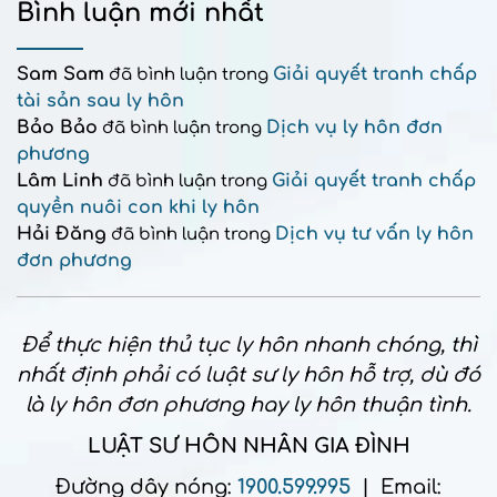
Bình luận mới nhất
Sam Sam
Giải quyết tranh chấp
đã bình luận trong
tài sản sau ly hôn
Bảo Bảo
Dịch vụ ly hôn đơn
đã bình luận trong
phương
Lâm Linh
Giải quyết tranh chấp
đã bình luận trong
quyền nuôi con khi ly hôn
Hải Đăng
Dịch vụ tư vấn ly hôn
đã bình luận trong
đơn phương
Để thực hiện thủ tục ly hôn nhanh chóng, thì
nhất định phải có luật sư ly hôn hỗ trợ, dù đó
là ly hôn đơn phương hay ly hôn thuận tình.
LUẬT SƯ HÔN NHÂN GIA ĐÌNH
Đường dây nóng:
1900.599.995
| Email: