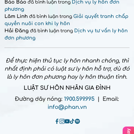
Bảo Bảo
Dịch vụ ly hôn đơn
đã bình luận trong
phương
Lâm Linh
Giải quyết tranh chấp
đã bình luận trong
quyền nuôi con khi ly hôn
Hải Đăng
Dịch vụ tư vấn ly hôn
đã bình luận trong
đơn phương
Để thực hiện thủ tục ly hôn nhanh chóng, thì
nhất định phải có luật sư ly hôn hỗ trợ, dù đó
là ly hôn đơn phương hay ly hôn thuận tình.
LUẬT SƯ HÔN NHÂN GIA ĐÌNH
Đường dây nóng:
1900.599.995
| Email:
info@phan.vn