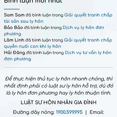
Bình luận mới nhất
Sam Sam
Giải quyết tranh chấp
đã bình luận trong
tài sản sau ly hôn
Bảo Bảo
Dịch vụ ly hôn đơn
đã bình luận trong
phương
Lâm Linh
Giải quyết tranh chấp
đã bình luận trong
quyền nuôi con khi ly hôn
Hải Đăng
Dịch vụ tư vấn ly hôn
đã bình luận trong
đơn phương
Để thực hiện thủ tục ly hôn nhanh chóng, thì
nhất định phải có luật sư ly hôn hỗ trợ, dù đó
là ly hôn đơn phương hay ly hôn thuận tình.
LUẬT SƯ HÔN NHÂN GIA ĐÌNH
Đường dây nóng:
1900.599.995
| Email: