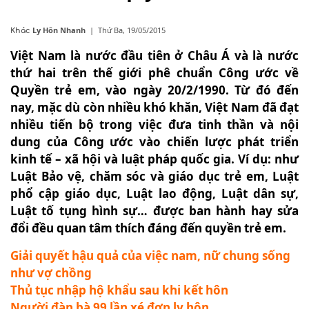
Ly Hôn Nhanh
|
Thứ Ba, 19/05/2015
Khác
Việt Nam là nước đầu tiên ở Châu Á và là nước
thứ hai trên thế giới phê chuẩn Công ước về
Quyền trẻ em, vào ngày 20/2/1990. Từ đó đến
nay, mặc dù còn nhiều khó khăn, Việt Nam đã đạt
nhiều tiến bộ trong việc đưa tinh thần và nội
dung của Công ước vào chiến lược phát triển
kinh tế – xã hội và luật pháp quốc gia. Ví dụ: như
Luật Bảo vệ, chăm sóc và giáo dục trẻ em, Luật
phổ cập giáo dục, Luật lao động, Luật dân sự,
Luật tố tụng hình sự… được ban hành hay sửa
đổi đều quan tâm thích đáng đến quyền trẻ em.
Giải quyết hậu quả của việc nam, nữ chung sống
như vợ chồng
Thủ tục nhập hộ khẩu sau khi kết hôn
Người đàn bà 99 lần xé đơn ly hôn