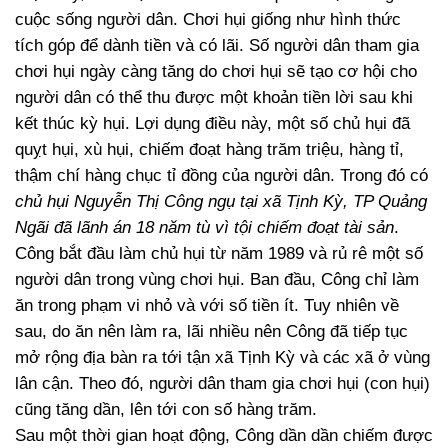
cuộc sống người dân. Chơi hụi giống như hình thức
tích góp để dành tiền và có lãi. Số người dân tham gia
chơi hụi ngày càng tăng do chơi hụi sẽ tạo cơ hội cho
người dân có thể thu được một khoản tiền lời sau khi
kết thúc kỳ hụi. Lợi dụng điều này, một số chủ hụi đã
quỵt hụi, xù hụi, chiếm đoạt hàng trăm triệu, hàng tỉ,
thậm chí hàng chục tỉ đồng của người dân. Trong đó có
chủ hụi Nguyễn Thị Công ngụ tại xã Tịnh Kỳ, TP Quảng
Ngãi đã lãnh án 18 năm tù vì tội chiếm đoạt tài sản
.
Công bắt đầu làm chủ hụi từ năm 1989 và rủ rê một số
người dân trong vùng chơi hụi. Ban đầu, Công chỉ làm
ăn trong phạm vi nhỏ và với số tiền ít. Tuy nhiên về
sau, do ăn nên làm ra, lãi nhiều nên Công đã tiếp tục
mở rộng địa bàn ra tới tận xã Tịnh Kỳ và các xã ở vùng
lân cận. Theo đó, người dân tham gia chơi hụi (con hụi)
cũng tăng dần, lên tới con số hàng trăm.
Sau một thời gian hoạt động, Công dần dần chiếm được