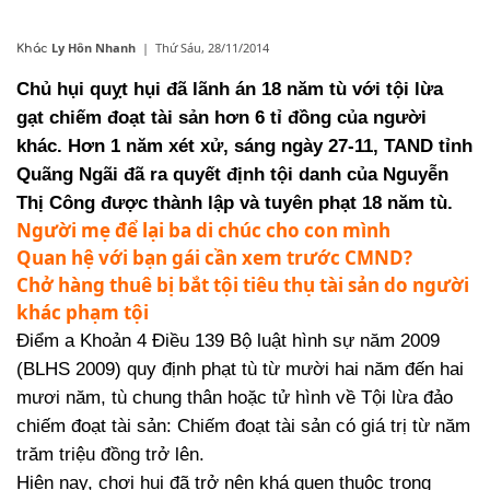
Ly Hôn Nhanh
|
Thứ Sáu, 28/11/2014
Khác
Chủ hụi quỵt hụi đã lãnh án 18 năm tù với tội lừa
gạt chiếm đoạt tài sản hơn 6 tỉ đồng của người
khác. Hơn 1 năm xét xử, sáng ngày 27-11, TAND tỉnh
Quãng Ngãi đã ra quyết định tội danh của Nguyễn
Thị Công được thành lập và tuyên phạt 18 năm tù.
Người mẹ để lại ba di chúc cho con mình
Quan hệ với bạn gái cần xem trước CMND?
Chở hàng thuê bị bắt tội tiêu thụ tài sản do người
khác phạm tội
Điểm a Khoản 4 Điều 139 Bộ luật hình sự năm 2009
(BLHS 2009) quy định phạt tù từ mười hai năm đến hai
mươi năm, tù chung thân hoặc tử hình về Tội lừa đảo
chiếm đoạt tài sản: Chiếm đoạt tài sản có giá trị từ năm
trăm triệu đồng trở lên.
Hiện nay, chơi hụi đã trở nên khá quen thuộc trong