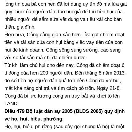
lòng tin của bà con nên đã lợi dụng uy tín đó mà lừa gạt
quỵt hụi của người dân, tạo hụi giả để thu tiền hụi của
nhiều người để sắm sửa vật dụng và tiêu xài cho bản
thân, gia đình.
Hơn nữa, Công càng gian xảo hơn, lừa gạt chiếm đoạt
tiền và tài sản của con hụi bằng việc vay tiền của con
hụi để kinh doanh. Công sống sung sướng, cao sang
với số tài sản mà chị đã chiếm được.
Từ khi làm chủ hụi cho đến nay, Công đã chiếm đoạt 6
tỉ đồng của hơn 200 người dân. Đến tháng 8 năm 2013,
do số tiền nợ người dân quá lớn nên Công đã vỡ hụi,
mất khả năng chi trả và tìm cách bỏ trốn. Ngày 21-8,
Công đã bị lực lượng công an truy bắt và khởi tố lên
TAND.
Điều 479 Bộ luật dân sự 2005 (BLDS 2005) quy định
về họ, hụi, biêu, phường:
Họ, hụi, biêu, phường (sau đây gọi chung là họ) là một