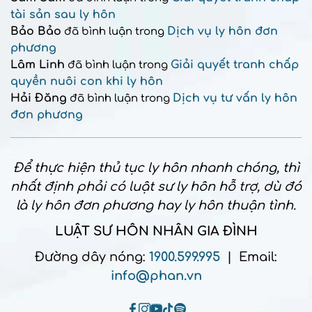
tài sản sau ly hôn
Bảo Bảo
Dịch vụ ly hôn đơn
đã bình luận trong
phương
Lâm Linh
Giải quyết tranh chấp
đã bình luận trong
quyền nuôi con khi ly hôn
Hải Đăng
Dịch vụ tư vấn ly hôn
đã bình luận trong
đơn phương
Để thực hiện thủ tục ly hôn nhanh chóng, thì
nhất định phải có luật sư ly hôn hỗ trợ, dù đó
là ly hôn đơn phương hay ly hôn thuận tình.
LUẬT SƯ HÔN NHÂN GIA ĐÌNH
Đường dây nóng:
1900.599.995
| Email:
info@phan.vn