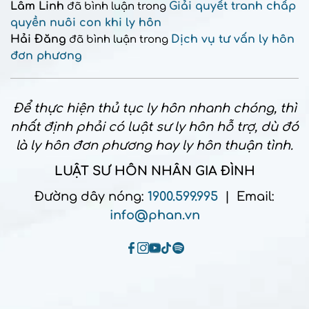
Lâm Linh
Giải quyết tranh chấp
đã bình luận trong
quyền nuôi con khi ly hôn
Hải Đăng
Dịch vụ tư vấn ly hôn
đã bình luận trong
đơn phương
Để thực hiện thủ tục ly hôn nhanh chóng, thì
nhất định phải có luật sư ly hôn hỗ trợ, dù đó
là ly hôn đơn phương hay ly hôn thuận tình.
LUẬT SƯ HÔN NHÂN GIA ĐÌNH
Đường dây nóng:
1900.599.995
| Email:
info@phan.vn