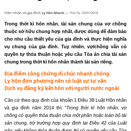
Ly Hôn Nhanh
|
Thứ Tư, 10/01/2018
Hôn nhân và gia đình
Trong thời kì hôn nhân, tài sản chung của vợ chồng
thuộc sở hữu chung hợp nhất, được dùng để đảm bảo
cho nhu cầu thiết yếu của gia đình và thực hiện nghĩa
vụ chung của gia đình. Tuy nhiên, vợ/chồng vẫn có
quyền tự thỏa thuận hoặc yêu cầu Tòa án chia tài sản
chung trong thời kì hôn nhân thành
tài sản riêng
.
Địa điểm công chứng di chúc nhanh chóng
Ly hôn đơn phương nên có luật sư tư vấn
Dịch vụ đăng ký kết hôn với người nước ngoài
Căn cứ theo quy định của khoản 1 Điều 38 Luật Hôn nhân
và gia đình năm 2014 thì: “
Trong thời kì hôn nhân, vợ
chồng có quyền thỏa thuận chia một phần hoặc toàn bộ tài
sản chung, trừ trường hợp quy định tại Điều 42 của Luật
này; nếu không thỏa thuận được thì có quyền yêu cầu Tòa