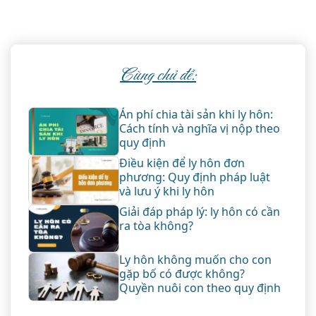
Cùng chủ đề:
Án phí chia tài sản khi ly hôn:
Cách tính và nghĩa vị nộp theo
quy định
Điều kiện để ly hôn đơn
phương: Quy định pháp luật
và lưu ý khi ly hôn
Giải đáp pháp lý: ly hôn có cần
ra tòa không?
Ly hôn không muốn cho con
gặp bố có được không?
Quyền nuôi con theo quy định