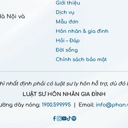
Giới thiệu
Dịch vụ
Hà Nội và
Mẫu đơn
Hôn nhân & gia đình
Hỏi – Đáp
Đời sống
Chính sách bảo mật
ì nhất định phải có luật sư ly hôn hỗ trợ, dù đó
LUẬT SƯ HÔN NHÂN GIA ĐÌNH
ường dây nóng:
1900.599.995
| Email:
info@phan.