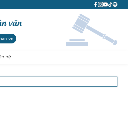
ân văn
han.vn
ên hệ