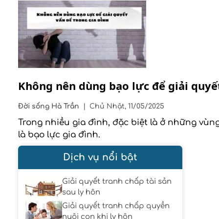
Không nên dùng bạo lực để giải quyết
Đời sống
Hà Trần
|
Chủ Nhật, 11/05/2025
Trong nhiều gia đình, đặc biệt là ở những vùn
là bạo lực gia đình.
Dịch vụ nổi bật
Giải quyết tranh chấp tài sản
sau ly hôn
Giải quyết tranh chấp quyền
nuôi con khi ly hôn