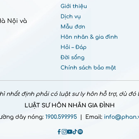
Giới thiệu
Dịch vụ
Hà Nội và
Mẫu đơn
Hôn nhân & gia đình
Hỏi – Đáp
Đời sống
Chính sách bảo mật
ì nhất định phải có luật sư ly hôn hỗ trợ, dù đó
LUẬT SƯ HÔN NHÂN GIA ĐÌNH
ường dây nóng:
1900.599.995
| Email:
info@phan.