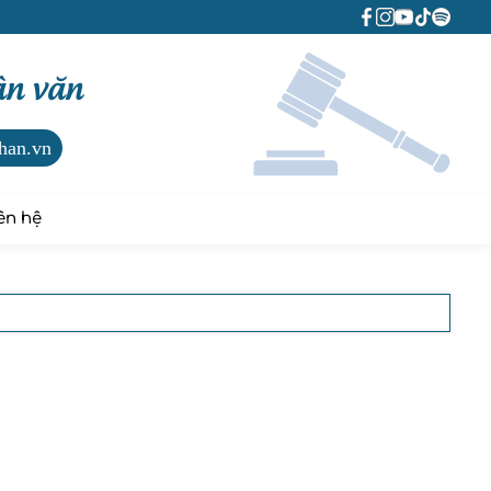
ân văn
han.vn
ên hệ