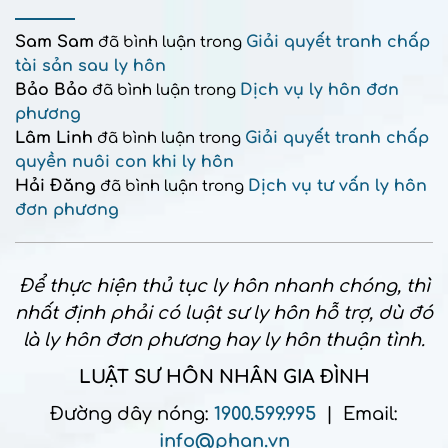
Sam Sam
Giải quyết tranh chấp
đã bình luận trong
tài sản sau ly hôn
Bảo Bảo
Dịch vụ ly hôn đơn
đã bình luận trong
phương
Lâm Linh
Giải quyết tranh chấp
đã bình luận trong
quyền nuôi con khi ly hôn
Hải Đăng
Dịch vụ tư vấn ly hôn
đã bình luận trong
đơn phương
Để thực hiện thủ tục ly hôn nhanh chóng, thì
nhất định phải có luật sư ly hôn hỗ trợ, dù đó
là ly hôn đơn phương hay ly hôn thuận tình.
LUẬT SƯ HÔN NHÂN GIA ĐÌNH
Đường dây nóng:
1900.599.995
| Email:
info@phan.vn