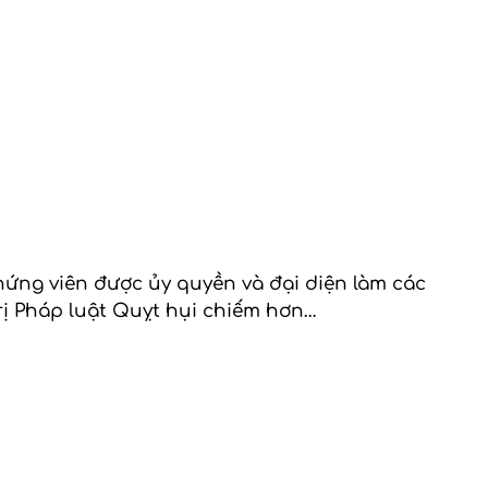
ứng viên được ủy quyền và đại diện làm các
rị Pháp luật Quỵt hụi chiếm hơn…