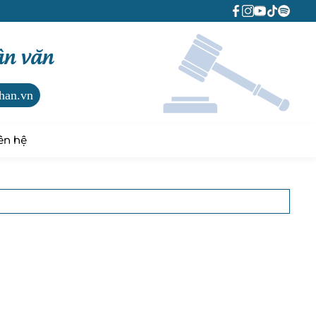
ân văn
han.vn
ên hệ