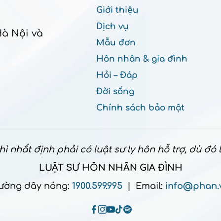
Giới thiệu
Dịch vụ
Hà Nội và
Mẫu đơn
Hôn nhân & gia đình
Hỏi – Đáp
Đời sống
Chính sách bảo mật
ì nhất định phải có luật sư ly hôn hỗ trợ, dù đó
LUẬT SƯ HÔN NHÂN GIA ĐÌNH
ường dây nóng:
1900.599.995
| Email:
info@phan.