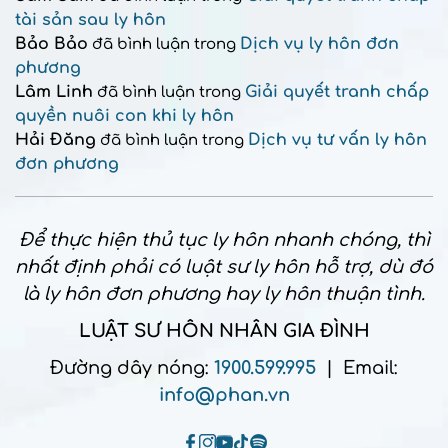
tài sản sau ly hôn
Bảo Bảo
Dịch vụ ly hôn đơn
đã bình luận trong
phương
Lâm Linh
Giải quyết tranh chấp
đã bình luận trong
quyền nuôi con khi ly hôn
Hải Đăng
Dịch vụ tư vấn ly hôn
đã bình luận trong
đơn phương
Để thực hiện thủ tục ly hôn nhanh chóng, thì
nhất định phải có luật sư ly hôn hỗ trợ, dù đó
là ly hôn đơn phương hay ly hôn thuận tình.
LUẬT SƯ HÔN NHÂN GIA ĐÌNH
Đường dây nóng:
1900.599.995
| Email:
info@phan.vn