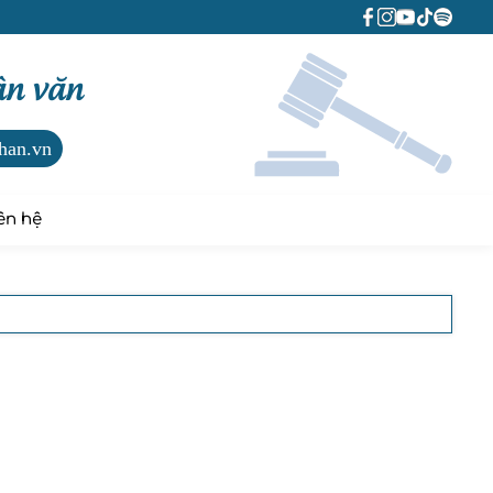
ân văn
han.vn
ên hệ