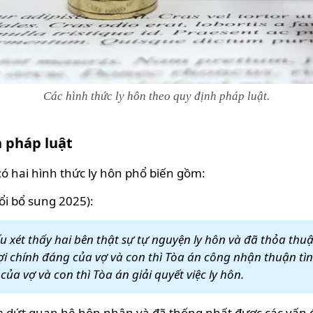
Các hình thức ly hôn theo quy định pháp luật.
h pháp luật
ó hai hình thức ly hôn phổ biến gồm:
ổi bổ sung 2025):
xét thấy hai bên thật sự tự nguyện ly hôn và đã thỏa thuận
ợi chính đáng của vợ và con thì Tòa án công nhận thuận tì
 vợ và con thì Tòa án giải quyết việc ly hôn.
m dứt quan hệ hôn nhân và đã thống nhất được các vấn 