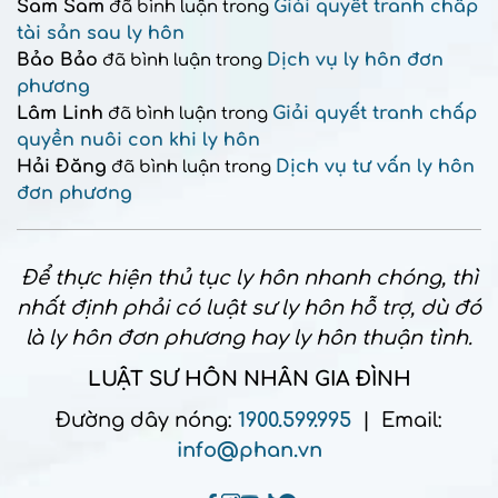
Sam Sam
Giải quyết tranh chấp
đã bình luận trong
tài sản sau ly hôn
Bảo Bảo
Dịch vụ ly hôn đơn
đã bình luận trong
phương
Lâm Linh
Giải quyết tranh chấp
đã bình luận trong
quyền nuôi con khi ly hôn
Hải Đăng
Dịch vụ tư vấn ly hôn
đã bình luận trong
đơn phương
Để thực hiện thủ tục ly hôn nhanh chóng, thì
nhất định phải có luật sư ly hôn hỗ trợ, dù đó
là ly hôn đơn phương hay ly hôn thuận tình.
LUẬT SƯ HÔN NHÂN GIA ĐÌNH
Đường dây nóng:
1900.599.995
| Email:
info@phan.vn